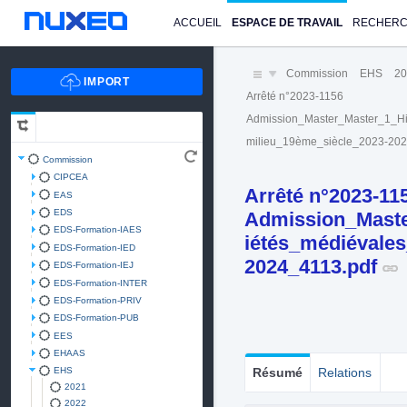
ACCUEIL
ESPACE DE TRAVAIL
RECHER
Commission
EHS
20
Arrêté n°2023-1156
Admission_Master_Master_1_Hi
milieu_19ème_siècle_2023-202
Commission
CIPCEA
Arrêté n°2023-11
EAS
EDS
Admission_Maste
EDS-Formation-IAES
iétés_médiévale
EDS-Formation-IED
2024_4113.pdf
EDS-Formation-IEJ
EDS-Formation-INTER
EDS-Formation-PRIV
EDS-Formation-PUB
EES
EHAAS
EHS
Résumé
Relations
2021
2022