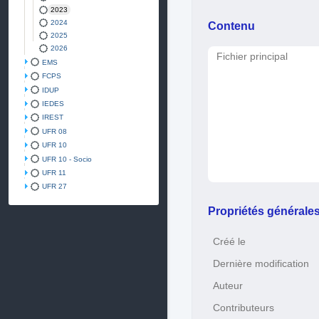
2023
2024
Contenu
2025
2026
Fichier principal
EMS
FCPS
IDUP
IEDES
IREST
UFR 08
UFR 10
UFR 10 - Socio
UFR 11
UFR 27
Propriétés générale
Créé le
Dernière modification
Auteur
Contributeurs