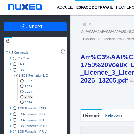
ACCUEIL
ESPACE DE TRAVAIL
RECHER
…
Arr%C3%AAt%C3%A9%20n%C2
_Licence_3_Licence_3%C3%A
Commission
Arr%C3%AAt%C
CIPCEA
1750%20Voeux_L
EAS
EDS
_Licence_3_Lic
EDS-Formation-LIC
2026_13205.pdf
2022
2023
2024
2025
2026
EDS-Formation-IAES
EDS-Formation-IED
Résumé
Relations
EDS-Formation-IEJ
EDS-Formation-INTER
EDS-Formation-PRIV