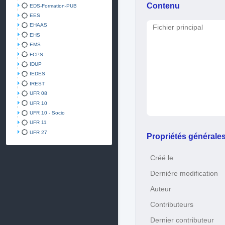
Contenu
EDS-Formation-PUB
EES
EHAAS
Fichier principal
EHS
EMS
FCPS
IDUP
IEDES
IREST
UFR 08
UFR 10
UFR 10 - Socio
UFR 11
UFR 27
Propriétés générale
Créé le
Dernière modification
Auteur
Contributeurs
Dernier contributeur