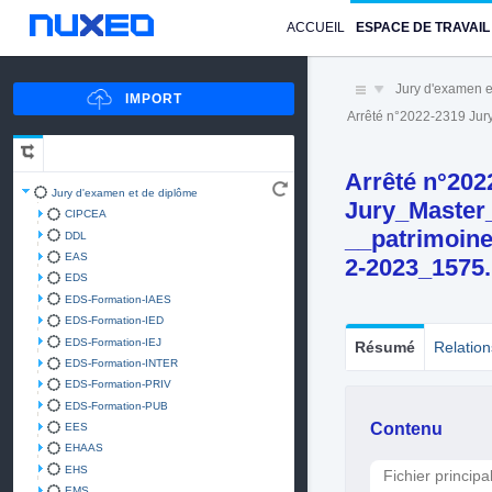
ACCUEIL
ESPACE DE TRAVAIL
Jury d'examen e
Arrêté n°2022-2319 Ju
Arrêté n°202
Jury d'examen et de diplôme
Jury_Master_
CIPCEA
__patrimoin
DDL
EAS
2-2023_1575
EDS
EDS-Formation-IAES
EDS-Formation-IED
EDS-Formation-IEJ
Résumé
Relation
EDS-Formation-INTER
EDS-Formation-PRIV
EDS-Formation-PUB
Contenu
EES
EHAAS
EHS
Fichier principa
EMS