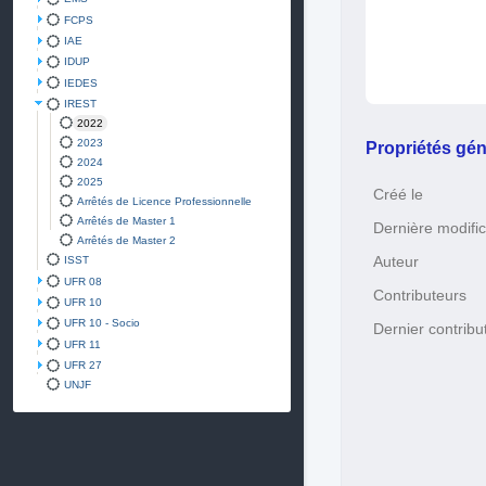
FCPS
IAE
IDUP
IEDES
IREST
2022
2023
Propriétés gén
2024
2025
Créé le
Arrêtés de Licence Professionnelle
Arrêtés de Master 1
Dernière modific
Arrêtés de Master 2
Auteur
ISST
UFR 08
Contributeurs
UFR 10
UFR 10 - Socio
Dernier contribu
UFR 11
UFR 27
UNJF