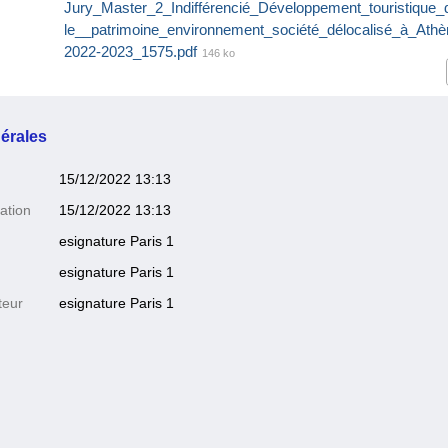
Jury_Master_2_Indifférencié_Développement_touristique_
le__patrimoine_environnement_société_délocalisé_à_Ath
2022-2023_1575.pdf
146 ko
érales
15/12/2022 13:13
ation
15/12/2022 13:13
esignature Paris 1
esignature Paris 1
teur
esignature Paris 1