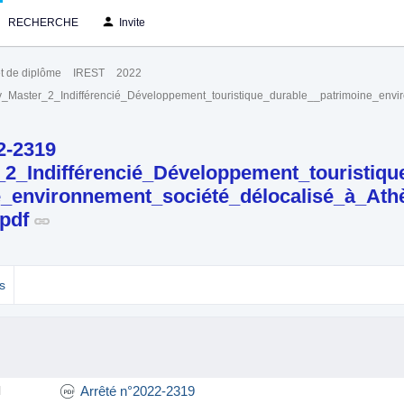
RECHERCHE
Invite
t de diplôme
IREST
2022
ry_Master_2_Indifférencié_Développement_touristique_durable__patrimoine_en
2-2319
2_Indifférencié_Développement_touristiqu
e_environnement_société_délocalisé_à_Ath
.pdf
s
Arrêté n°2022-2319
l