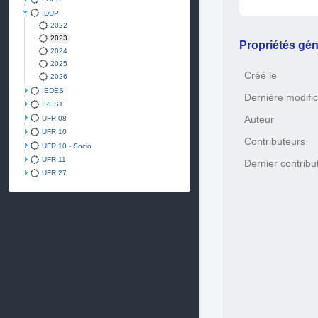
IDUP
2022
2023
Propriétés gén
2024
2025
Créé le
2026
IEDES
Dernière modific
IREST
Auteur
UFR 08
UFR 10
Contributeurs
UFR 10 - Socio
UFR 11
Dernier contribu
UFR 27