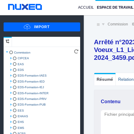
ACCUEIL
ESPACE DE TRAVAIL
Commission
Arrêté n°202
Voeux_L1_Li
Commission
2024_3459.p
CIPCEA
EAS
EDS
EDS-Formation-IAES
Résumé
Relation
EDS-Formation-IED
EDS-Formation-IEJ
EDS-Formation-INTER
EDS-Formation-PRIV
Contenu
EDS-Formation-PUB
EES
Fichier principa
EHAAS
EHS
EMS
FCPS