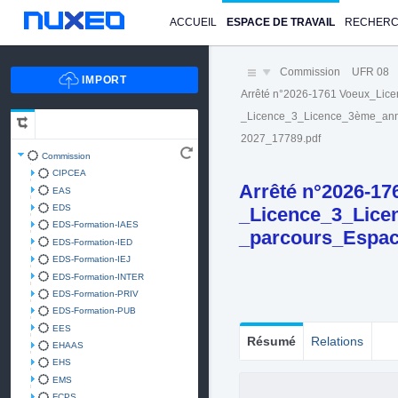
ACCUEIL
ESPACE DE TRAVAIL
RECHER
Commission
UFR 08
Arrêté n°2026-1761 Voeux_Lic
_Licence_3_Licence_3ème_ann
2027_17789.pdf
Commission
CIPCEA
Arrêté n°2026-17
EAS
EDS
_Licence_3_Lic
EDS-Formation-IAES
_parcours_Espac
EDS-Formation-IED
EDS-Formation-IEJ
EDS-Formation-INTER
EDS-Formation-PRIV
EDS-Formation-PUB
EES
Résumé
Relations
EHAAS
EHS
EMS
FCPS