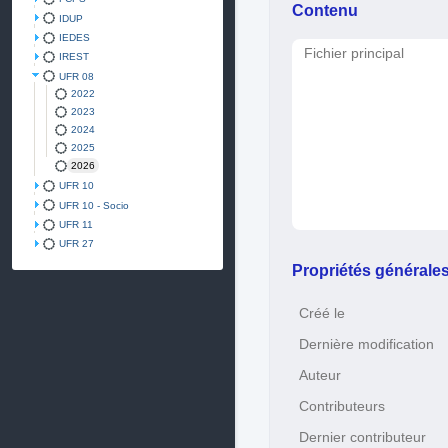
Contenu
IDUP
IEDES
Fichier principal
IREST
UFR 08
2022
2023
2024
2025
2026
UFR 10
UFR 10 - Socio
UFR 11
UFR 27
Propriétés générale
Créé le
Dernière modification
Auteur
Contributeurs
Dernier contributeur