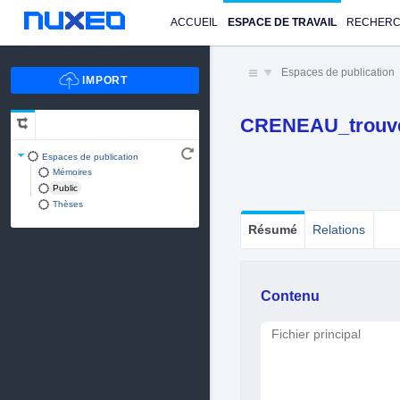
ACCUEIL
ESPACE DE TRAVAIL
RECHER
Espaces de publication
CRENEAU_trouve
Espaces de publication
Mémoires
Public
Thèses
Résumé
Relations
Contenu
Fichier principal