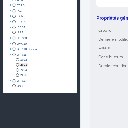
FCPS
IAE
IDUP
Propriétés gén
IEDES
IREST
Créé le
ISST
UFR 08
Dernière modific
UFR 10
Auteur
UFR 10 - Socio
UFR 11
Contributeurs
2022
2023
Dernier contribu
2024
2025
UFR 27
UNJF