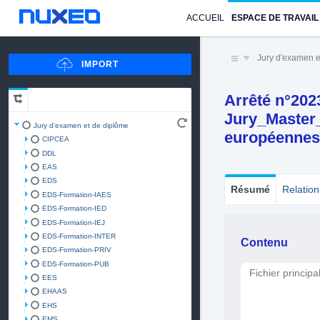
ACCUEIL
ESPACE DE TRAVAIL
Jury d'examen e
Arrêté n°202
Jury_Master_
Jury d'examen et de diplôme
européennes
CIPCEA
DDL
EAS
EDS
Résumé
Relation
EDS-Formation-IAES
EDS-Formation-IED
EDS-Formation-IEJ
EDS-Formation-INTER
Contenu
EDS-Formation-PRIV
EDS-Formation-PUB
Fichier principa
EES
EHAAS
EHS
EMS