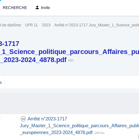
RECHERCHE
Invite
t de diplôme
UFR 11
2023
Arrêté n°2023-1717 Jury_Master_1_Science_pol
3-1717
1_Science_politique_parcours_Affaires_pu
_2023-2024_4878.pdf
s
Arrêté n°2023-1717
l
Jury_Master_1_Science_politique_parcours_Affaires_publ
_européennes_2023-2024_4878.pdf
144 ko