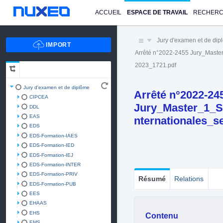
ACCUEIL
ESPACE DE TRAVAIL
RECHER
Jury d'examen et de di
Arrêté n°2022-2455 Jury_Maste
2023_1721.pdf
Jury d'examen et de diplôme
Arrêté n°2022-24
CIPCEA
Jury_Master_1_Sc
DDL
EAS
nternationales_
EDS
EDS-Formation-IAES
EDS-Formation-IED
EDS-Formation-IEJ
EDS-Formation-INTER
EDS-Formation-PRIV
Résumé
Relations
EDS-Formation-PUB
EES
EHAAS
EHS
Contenu
EMS