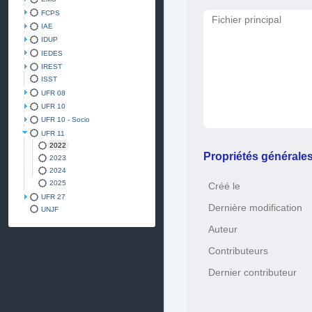
FCPS
Fichier principal
IAE
IDUP
IEDES
IREST
ISST
UFR 08
UFR 10
UFR 10 - Socio
UFR 11
2022
Propriétés générale
2023
2024
2025
Créé le
UFR 27
Dernière modification
UNJF
Auteur
Contributeurs
Dernier contributeur