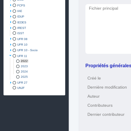
FCPS
Fichier principal
IAE
IDUP
IEDES
IREST
ISST
UFR 08
UFR 10
UFR 10 - Socio
UFR 11
2022
Propriétés générale
2023
2024
2025
Créé le
UFR 27
Dernière modification
UNJF
Auteur
Contributeurs
Dernier contributeur