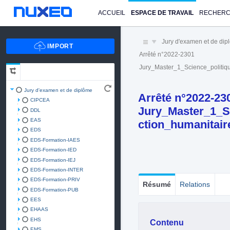
ACCUEIL
ESPACE DE TRAVAIL
RECHER
Jury d'examen et de di
Arrêté n°2022-2301
Jury_Master_1_Science_politi
Jury d'examen et de diplôme
Arrêté n°2022-23
CIPCEA
Jury_Master_1_S
DDL
EAS
ction_humanitai
EDS
EDS-Formation-IAES
EDS-Formation-IED
EDS-Formation-IEJ
EDS-Formation-INTER
EDS-Formation-PRIV
Résumé
Relations
EDS-Formation-PUB
EES
EHAAS
EHS
Contenu
EMS