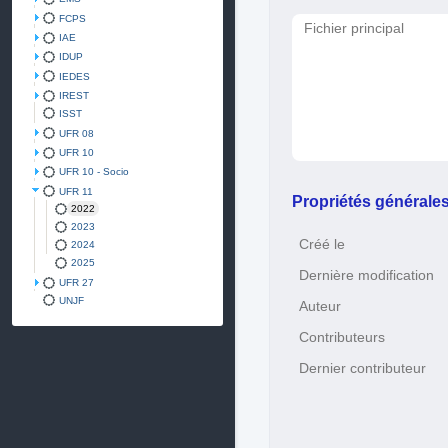
FCPS
Fichier principal
IAE
IDUP
IEDES
IREST
ISST
UFR 08
UFR 10
UFR 10 - Socio
UFR 11
Propriétés générale
2022
2023
Créé le
2024
2025
Dernière modification
UFR 27
UNJF
Auteur
Contributeurs
Dernier contributeur