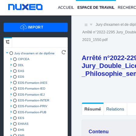
ACCUEIL
ESPACE DE TRAVAIL
RECHER
Jury d'examen et de di
Arrêté n°2022-2295 Jury_Doub
2023_1550.pdf
Jury d'examen et de diplôme
Arrêté n°2022-22
CIPCEA
Jury_Double_Lic
DDL
EAS
_Philosophie_se
EDS
EDS-Formation-IAES
EDS-Formation-IED
EDS-Formation-IEJ
EDS-Formation-INTER
EDS-Formation-PRIV
Résumé
Relations
EDS-Formation-PUB
EES
EHAAS
EHS
Contenu
EMS