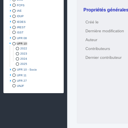
FCPS
Propriétés générale
IAE
IDUP
Créé le
IEDES
IREST
Dernière modification
ISST
UFR 08
Auteur
UFR 10
Contributeurs
2022
2023
Dernier contributeur
2024
2025
UFR 10 - Socio
UFR 11
UFR 27
UNJF