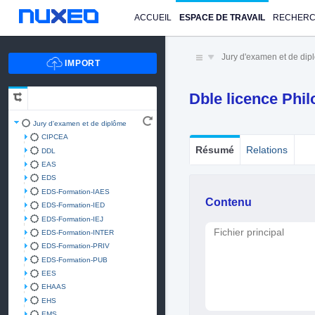
ACCUEIL
ESPACE DE TRAVAIL
RECHER
Jury d'examen et de di
Dble licence Phil
Jury d'examen et de diplôme
CIPCEA
Résumé
Relations
DDL
EAS
EDS
EDS-Formation-IAES
Contenu
EDS-Formation-IED
EDS-Formation-IEJ
Fichier principal
EDS-Formation-INTER
EDS-Formation-PRIV
EDS-Formation-PUB
EES
EHAAS
EHS
EMS