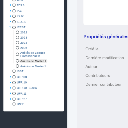
FCPS
IAE
IDUP
IEDES
IREST
2022
Propriétés générale
2023
2024
2025
Créé le
Arrêtés de Licence
Professionnelle
Dernière modification
Arrêtés de Master 1
Arrêtés de Master 2
Auteur
ISST
Contributeurs
UFR 08
UFR 10
Dernier contributeur
UFR 10 - Socio
UFR 11
UFR 27
UNJF