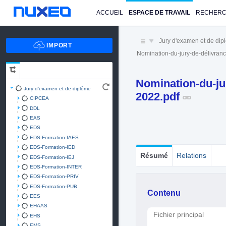
ACCUEIL
ESPACE DE TRAVAIL
RECHER
Jury d'examen et de di
Nomination-du-jury-de-délivran
Nomination-du-ju
Jury d'examen et de diplôme
2022.pdf
CIPCEA
DDL
EAS
EDS
EDS-Formation-IAES
EDS-Formation-IED
Résumé
Relations
EDS-Formation-IEJ
EDS-Formation-INTER
EDS-Formation-PRIV
EDS-Formation-PUB
Contenu
EES
EHAAS
Fichier principal
EHS
EMS