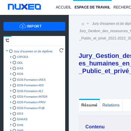
ACCUEIL
ESPACE DE TRAVAIL
RECHER
Jury d'examen et de di
Jury_Gestion_des_ressources
_Public_et_privé_2021-2022_30
Jury d'examen et de diplôme
Jury_Gestion_de
CIPCEA
es_humaines_en
DDL
EAS
_Public_et_privé
EDS
EDS-Formation-IAES
EDS-Formation-IED
EDS-Formation-IEJ
EDS-Formation-INTER
EDS-Formation-PRIV
Résumé
Relations
EDS-Formation-PUB
EES
EHAAS
EHS
Contenu
EMS