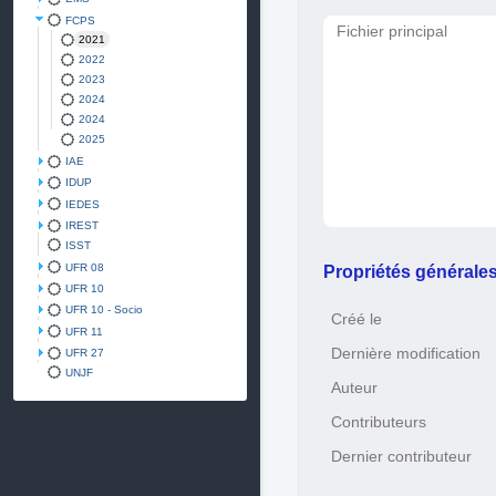
FCPS
Fichier principal
2021
2022
2023
2024
2024
2025
IAE
IDUP
IEDES
IREST
ISST
UFR 08
Propriétés générale
UFR 10
UFR 10 - Socio
Créé le
UFR 11
Dernière modification
UFR 27
UNJF
Auteur
Contributeurs
Dernier contributeur