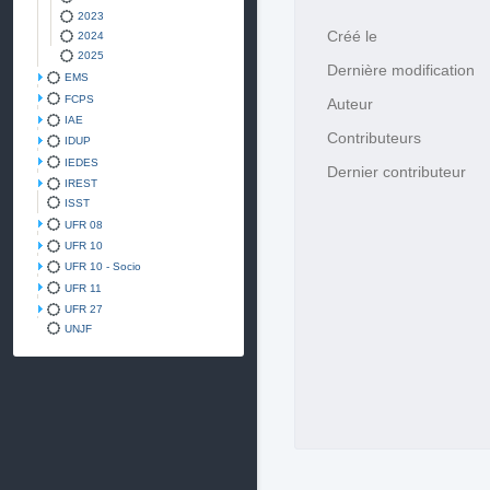
2023
Créé le
2024
2025
Dernière modification
EMS
FCPS
Auteur
IAE
Contributeurs
IDUP
IEDES
Dernier contributeur
IREST
ISST
UFR 08
UFR 10
UFR 10 - Socio
UFR 11
UFR 27
UNJF