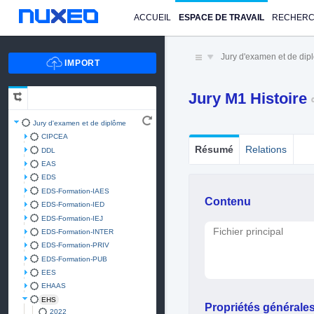
ACCUEIL
ESPACE DE TRAVAIL
RECHER
Jury d'examen et de di
Jury M1 Histoire
Jury d'examen et de diplôme
CIPCEA
Résumé
Relations
DDL
EAS
EDS
EDS-Formation-IAES
Contenu
EDS-Formation-IED
EDS-Formation-IEJ
Fichier principal
EDS-Formation-INTER
EDS-Formation-PRIV
EDS-Formation-PUB
EES
EHAAS
EHS
Propriétés générale
2022