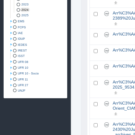
2023
2024
Arr%C3%A
2025
2389%20Jur
EMS
FCPS
IAE
Arr%C3%AA
IDUP
IEDES
Arr%C3%AA
IREST
ISST
UFR 08
Arr%C3%AA
UFR 10
UFR 10 - Socio
UFR 11
Arr%C3%AA
UFR 27
2025_9534
UNJF
Arr%C3%AA
Orient_CI
Arr%C3%A
2430%20Ju
_archives_