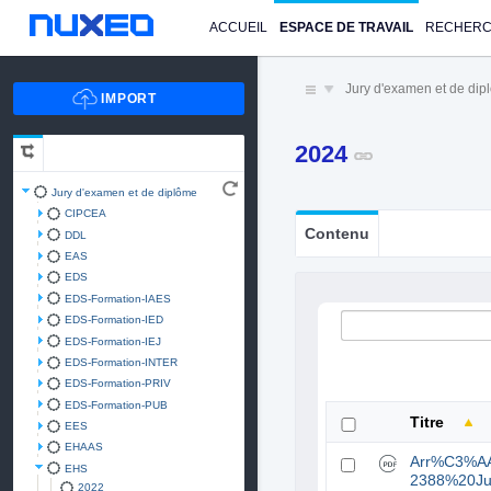
ACCUEIL
ESPACE DE TRAVAIL
RECHER
Jury d'examen et de di
2024
Jury d'examen et de diplôme
CIPCEA
Contenu
DDL
EAS
EDS
EDS-Formation-IAES
EDS-Formation-IED
EDS-Formation-IEJ
EDS-Formation-INTER
EDS-Formation-PRIV
EDS-Formation-PUB
Titre
EES
EHAAS
Arr%C3%A
EHS
2388%20Ju
2022