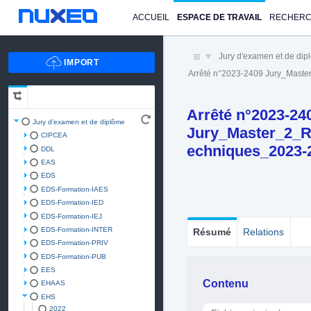
ACCUEIL
ESPACE DE TRAVAIL
RECHER
Jury d'examen et de di
Arrêté n°2023-2409 Jury_Mast
Arrêté n°2023-24
Jury d'examen et de diplôme
Jury_Master_2_R
CIPCEA
echniques_2023-
DDL
EAS
EDS
EDS-Formation-IAES
EDS-Formation-IED
EDS-Formation-IEJ
EDS-Formation-INTER
Résumé
Relations
EDS-Formation-PRIV
EDS-Formation-PUB
EES
Contenu
EHAAS
EHS
2022