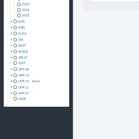
2023
2024
2025
EHS
EMS
FCPS
IAE
IDUP
IEDES
IREST
ISST
UFR 08
UFR 10
UFR 10 - Socio
UFR 11
UFR 27
UNJF