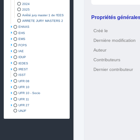
2024
2025
Arrêté jury master 1 de l'EES
Propriétés générale
ARRETE JURY MASTERS 2
EHAAS
Créé le
EHS
EMS
Dernière modification
FCPS
Auteur
IAE
IDUP
Contributeurs
IEDES
Dernier contributeur
IREST
ISST
UFR 08
UFR 10
UFR 10 - Socio
UFR 11
UFR 27
UNJF