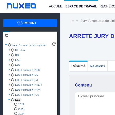
ACCUEIL
ESPACE DE TRAVAIL
RECHER
Jury d'examen et de di
ARRETE JURY 
Jury d'examen et de diplôme
CIPCEA
DDL
EAS
EDS
Résumé
Relations
EDS-Formation-IAES
EDS-Formation-IED
EDS-Formation-IEJ
Contenu
EDS-Formation-INTER
EDS-Formation-PRIV
EDS-Formation-PUB
Fichier principal
EES
2022
2023
2024