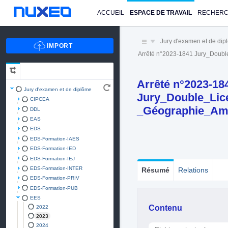
ACCUEIL
ESPACE DE TRAVAIL
RECHER
Jury d'examen et de di
Arrêté n°2023-1841 Jury_Dou
Arrêté n°2023-18
Jury d'examen et de diplôme
Jury_Double_Lic
CIPCEA
_Géographie_Am
DDL
EAS
EDS
EDS-Formation-IAES
EDS-Formation-IED
EDS-Formation-IEJ
EDS-Formation-INTER
Résumé
Relations
EDS-Formation-PRIV
EDS-Formation-PUB
EES
Contenu
2022
2023
2024