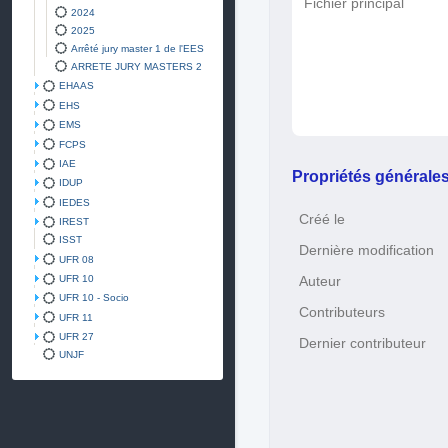
Fichier principal
2024
2025
Arrêté jury master 1 de l'EES
ARRETE JURY MASTERS 2
EHAAS
EHS
EMS
FCPS
IAE
Propriétés générale
IDUP
IEDES
Créé le
IREST
ISST
Dernière modification
UFR 08
UFR 10
Auteur
UFR 10 - Socio
Contributeurs
UFR 11
UFR 27
Dernier contributeur
UNJF