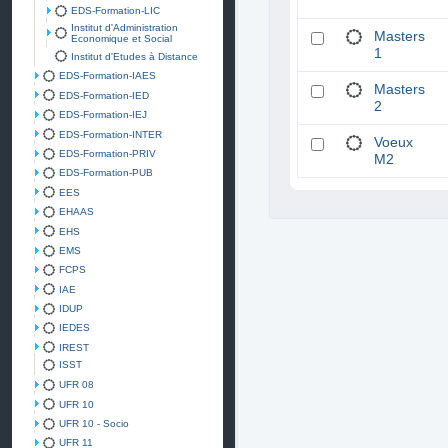
EDS-Formation-LIC
Institut d'Administration
Masters
Economique et Social
1
Institut d'Etudes à Distance
EDS-Formation-IAES
Masters
EDS-Formation-IED
2
EDS-Formation-IEJ
EDS-Formation-INTER
Voeux
EDS-Formation-PRIV
M2
EDS-Formation-PUB
EES
EHAAS
EHS
EMS
FCPS
IAE
IDUP
IEDES
IREST
ISST
UFR 08
UFR 10
UFR 10 - Socio
UFR 11