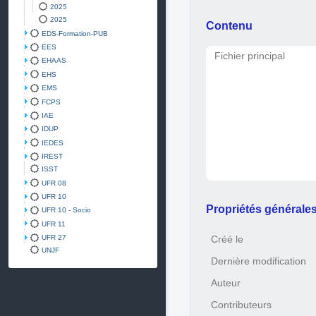
2025
2025
Contenu
EDS-Formation-PUB
EES
Fichier principal
EHAAS
EHS
EMS
FCPS
IAE
IDUP
IEDES
IREST
ISST
UFR 08
UFR 10
Propriétés générale
UFR 10 - Socio
UFR 11
UFR 27
Créé le
UNJF
Dernière modification
Auteur
Contributeurs