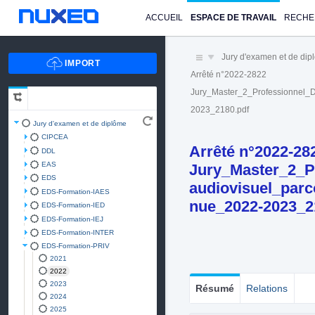
ACCUEIL
ESPACE DE TRAVAIL
RECHE
Jury d'examen et de di
Arrêté n°2022-2822
Jury_Master_2_Professionnel_D
2023_2180.pdf
Jury d'examen et de diplôme
CIPCEA
Arrêté n°2022-28
DDL
EAS
Jury_Master_2_P
EDS
audiovisuel_par
EDS-Formation-IAES
nue_2022-2023_2
EDS-Formation-IED
EDS-Formation-IEJ
EDS-Formation-INTER
EDS-Formation-PRIV
2021
2022
2023
Résumé
Relations
2024
2025