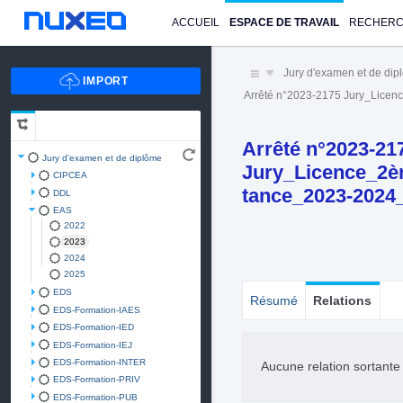
ACCUEIL
ESPACE DE TRAVAIL
RECHER
Jury d'examen et de di
Arrêté n°2023-2175 Jury_Lice
Arrêté n°2023-21
Jury d'examen et de diplôme
Jury_Licence_2è
CIPCEA
tance_2023-2024
DDL
EAS
2022
2023
2024
2025
EDS
Résumé
Relations
EDS-Formation-IAES
EDS-Formation-IED
EDS-Formation-IEJ
EDS-Formation-INTER
Aucune relation sortant
EDS-Formation-PRIV
EDS-Formation-PUB