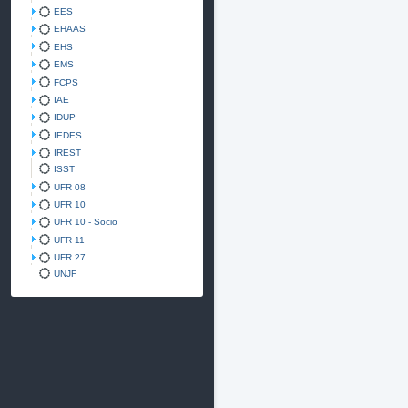
EES
EHAAS
EHS
EMS
FCPS
IAE
IDUP
IEDES
IREST
ISST
UFR 08
UFR 10
UFR 10 - Socio
UFR 11
UFR 27
UNJF