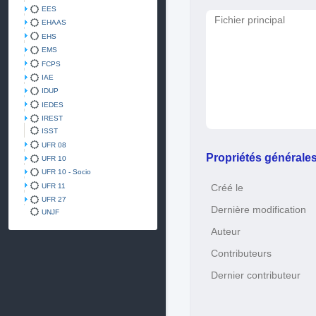
EES
Fichier principal
EHAAS
EHS
EMS
FCPS
IAE
IDUP
IEDES
IREST
ISST
UFR 08
Propriétés générale
UFR 10
UFR 10 - Socio
UFR 11
Créé le
UFR 27
Dernière modification
UNJF
Auteur
Contributeurs
Dernier contributeur