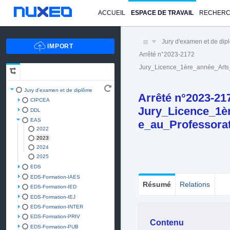
ACCUEIL
ESPACE DE TRAVAIL
RECHER
Jury d'examen et de di
Arrêté n°2023-2172
Jury_Licence_1ère_année_Arts
Jury d'examen et de diplôme
Arrêté n°2023-21
CIPCEA
Jury_Licence_1è
DDL
EAS
e_au_Professora
2022
2023
2024
2025
EDS
EDS-Formation-IAES
Résumé
Relations
EDS-Formation-IED
EDS-Formation-IEJ
EDS-Formation-INTER
EDS-Formation-PRIV
Contenu
EDS-Formation-PUB