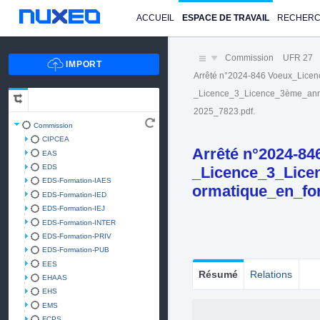
ACCUEIL
ESPACE DE TRAVAIL
RECHER
Commission
UFR 27
Arrêté n°2024-846 Voeux_Licen
_Licence_3_Licence_3ème_ann
2025_7823.pdf.
Commission
CIPCEA
Arrêté n°2024-84
EAS
EDS
_Licence_3_Lic
EDS-Formation-IAES
ormatique_en_for
EDS-Formation-IED
EDS-Formation-IEJ
EDS-Formation-INTER
EDS-Formation-PRIV
EDS-Formation-PUB
EES
Résumé
Relations
EHAAS
EHS
EMS
FCPS