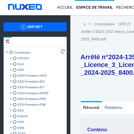
ACCUEIL
ESPACE DE TRAVAIL
RECHER
Commission
UFR 27
Arrêté n°2024-1352 Voeux_Li
2025_8400.pdf.
Commission
Arrêté n°2024-13
CIPCEA
_Licence_3_Lic
EAS
EDS
_2024-2025_8400
EDS-Formation-IAES
EDS-Formation-IED
EDS-Formation-IEJ
EDS-Formation-INTER
EDS-Formation-PRIV
EDS-Formation-PUB
Résumé
Relations
EES
EHAAS
EHS
EMS
Contenu
FCPS