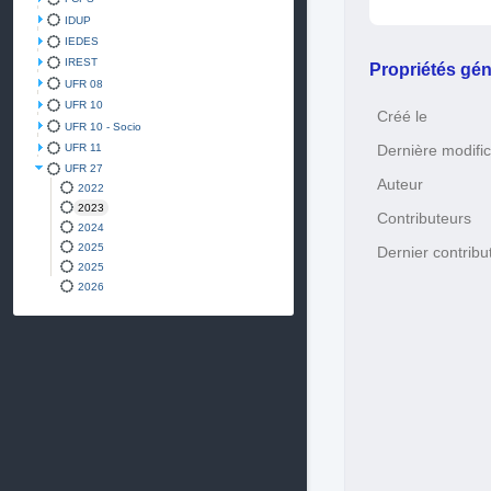
IDUP
IEDES
IREST
Propriétés gén
UFR 08
UFR 10
Créé le
UFR 10 - Socio
UFR 11
Dernière modific
UFR 27
Auteur
2022
2023
Contributeurs
2024
2025
Dernier contribu
2025
2026