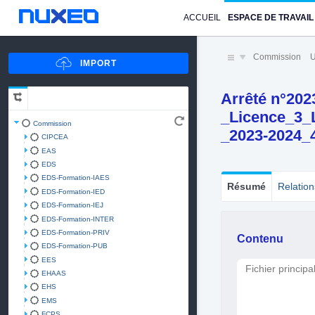
ACCUEIL
ESPACE DE TRAVAIL
Commission
U
Arrêté n°202
_Licence_3
Commission
_2023-2024_
CIPCEA
EAS
EDS
EDS-Formation-IAES
Résumé
Relation
EDS-Formation-IED
EDS-Formation-IEJ
EDS-Formation-INTER
EDS-Formation-PRIV
Contenu
EDS-Formation-PUB
EES
Fichier principa
EHAAS
EHS
EMS
FCPS