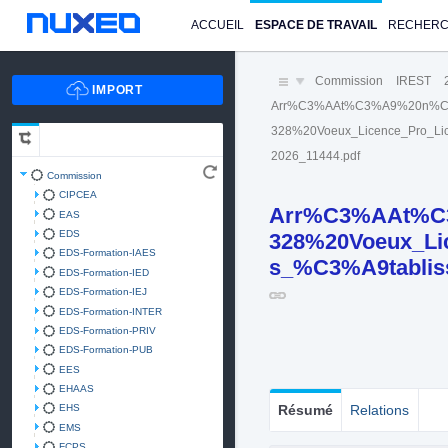
ACCUEIL
ESPACE DE TRAVAIL
RECHER
Commission
IREST
Arr%C3%AAt%C3%A9%20n%C
328%20Voeux_Licence_Pro_Lic
2026_11444.pdf
Commission
CIPCEA
Arr%C3%AAt%C
EAS
EDS
328%20Voeux_Lic
EDS-Formation-IAES
s_%C3%A9tablis
EDS-Formation-IED
EDS-Formation-IEJ
EDS-Formation-INTER
EDS-Formation-PRIV
EDS-Formation-PUB
EES
EHAAS
EHS
Résumé
Relations
EMS
FCPS