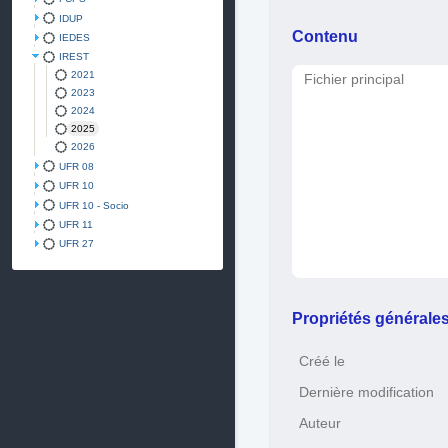
IDUP
Contenu
IEDES
IREST
2021
Fichier principal
2023
2024
2025
2026
UFR 08
UFR 10
UFR 10 - Socio
UFR 11
UFR 27
Propriétés générale
Créé le
Dernière modification
Auteur