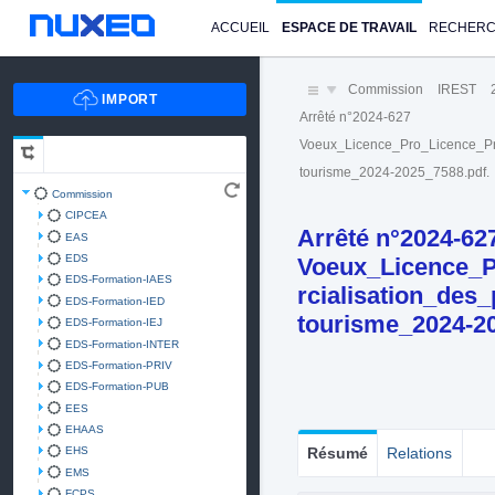
ACCUEIL
ESPACE DE TRAVAIL
RECHER
Commission
IREST
Arrêté n°2024-627
Voeux_Licence_Pro_Licence_Pro
tourisme_2024-2025_7588.pdf.
Commission
CIPCEA
Arrêté n°2024-62
EAS
EDS
Voeux_Licence_
EDS-Formation-IAES
rcialisation_des
EDS-Formation-IED
tourisme_2024-2
EDS-Formation-IEJ
EDS-Formation-INTER
EDS-Formation-PRIV
EDS-Formation-PUB
EES
EHAAS
EHS
Résumé
Relations
EMS
FCPS