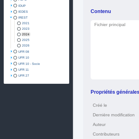
IDUP
Contenu
IEDES
IREST
2021
Fichier principal
2023
2024
2025
2026
UFR 08
UFR 10
UFR 10 - Socio
UFR 11
UFR 27
Propriétés générale
Créé le
Dernière modification
Auteur
Contributeurs