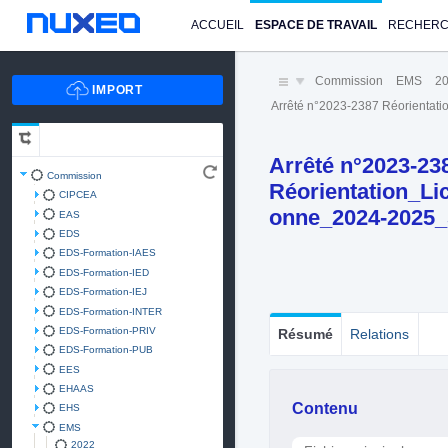
ACCUEIL
ESPACE DE TRAVAIL
RECHER
Commission
EMS
2
Arrêté n°2023-2387 Réorient
Arrêté n°2023-23
Commission
Réorientation_L
CIPCEA
onne_2024-2025_
EAS
EDS
EDS-Formation-IAES
EDS-Formation-IED
EDS-Formation-IEJ
EDS-Formation-INTER
EDS-Formation-PRIV
Résumé
Relations
EDS-Formation-PUB
EES
EHAAS
Contenu
EHS
EMS
2022