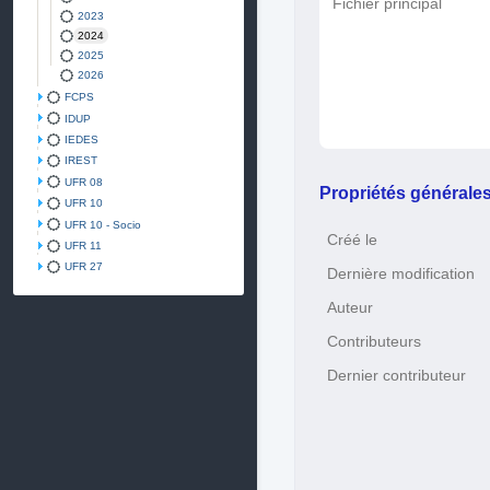
Fichier principal
2023
2024
2025
2026
FCPS
IDUP
IEDES
IREST
UFR 08
Propriétés générale
UFR 10
UFR 10 - Socio
Créé le
UFR 11
UFR 27
Dernière modification
Auteur
Contributeurs
Dernier contributeur