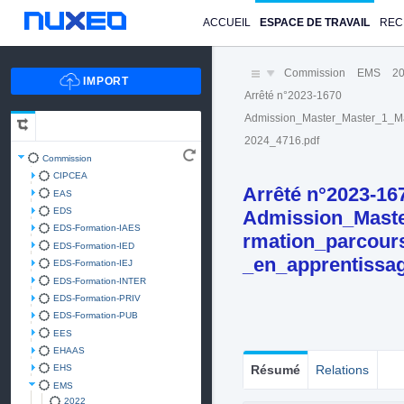
ACCUEIL
ESPACE DE TRAVAIL
REC
Commission
EMS
2
Arrêté n°2023-1670
Admission_Master_Master_1_M
2024_4716.pdf
Commission
CIPCEA
Arrêté n°2023-16
EAS
EDS
Admission_Mast
EDS-Formation-IAES
rmation_parcour
EDS-Formation-IED
_en_apprentissa
EDS-Formation-IEJ
EDS-Formation-INTER
EDS-Formation-PRIV
EDS-Formation-PUB
EES
EHAAS
EHS
Résumé
Relations
EMS
2022