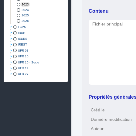
2023
Contenu
2024
2025
2026
Fichier principal
FCPS
IDUP
IEDES
IREST
UFR 08
UFR 10
UFR 10 - Socio
UFR 11
UFR 27
Propriétés générale
Créé le
Dernière modification
Auteur