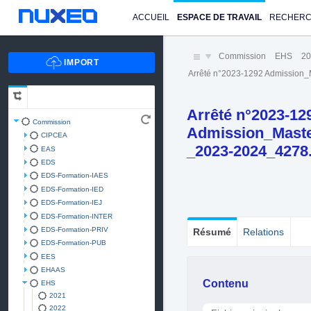
ACCUEIL
ESPACE DE TRAVAIL
RECHER
Commission
EHS
20
Arrêté n°2023-1292 Admission
Arrêté n°2023-12
Commission
Admission_Maste
CIPCEA
_2023-2024_4278
EAS
EDS
EDS-Formation-IAES
EDS-Formation-IED
EDS-Formation-IEJ
EDS-Formation-INTER
EDS-Formation-PRIV
Résumé
Relations
EDS-Formation-PUB
EES
EHAAS
Contenu
EHS
2021
2022