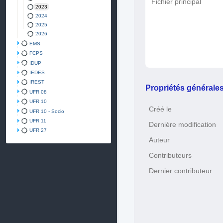
Fichier principal
2023
2024
2025
2026
EMS
FCPS
IDUP
IEDES
IREST
Propriétés générale
UFR 08
UFR 10
Créé le
UFR 10 - Socio
UFR 11
Dernière modification
UFR 27
Auteur
Contributeurs
Dernier contributeur