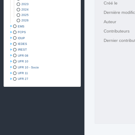
Créé le
2023
2024
Dernière modific
2025
2026
Auteur
EMS
Contributeurs
FCPS
IDUP
Dernier contribu
IEDES
IREST
UFR 08
UFR 10
UFR 10 - Socio
UFR 11
UFR 27