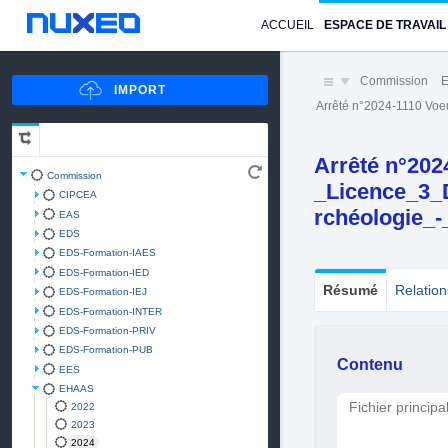
ACCUEIL
ESPACE DE TRAVAIL
Commission
Arrêté n°2024-1110 Vo
Arrêté n°202
Commission
_Licence_3_
CIPCEA
rchéologie_-
EAS
EDS
EDS-Formation-IAES
EDS-Formation-IED
Résumé
Relation
EDS-Formation-IEJ
EDS-Formation-INTER
EDS-Formation-PRIV
EDS-Formation-PUB
Contenu
EES
EHAAS
Fichier principa
2022
2023
2024