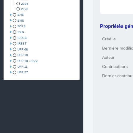
2025
2026
EHS
EMS
Propriétés gén
FCPS
IDUP
IEDES
Créé le
IREST
Dernière modific
UFR 08
UFR 10
Auteur
UFR 10 - Socio
Contributeurs
UFR 11
UFR 27
Dernier contribu