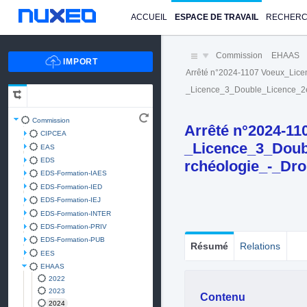
ACCUEIL
ESPACE DE TRAVAIL
RECHER
Commission
EHAAS
Arrêté n°2024-1107 Voeux_Lice
_Licence_3_Double_Licence_2è
Commission
Arrêté n°2024-11
CIPCEA
_Licence_3_Doub
EAS
EDS
rchéologie_-_Dro
EDS-Formation-IAES
EDS-Formation-IED
EDS-Formation-IEJ
EDS-Formation-INTER
EDS-Formation-PRIV
EDS-Formation-PUB
Résumé
Relations
EES
EHAAS
2022
2023
Contenu
2024