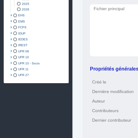
2025
Fichier principal
2026
EHS
EMS
FCPS
IDUP
IEDES
IREST
UFR 08
UFR 10
UFR 10 - Socio
Propriétés générale
UFR 11
UFR 27
Créé le
Dernière modification
Auteur
Contributeurs
Dernier contributeur