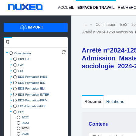
ACCUEIL
ESPACE DE TRAVAIL
RECHER
Commission
EES
20
Arrêté n°2024-1259 Admission
Arrêté n°2024-12
Commission
Admission_Mast
CIPCEA
sociologie_2024-
EAS
EDS
EDS-Formation-IAES
EDS-Formation-IED
EDS-Formation-IEJ
EDS-Formation-INTER
EDS-Formation-PRIV
Résumé
Relations
EDS-Formation-PUB
EES
2022
Contenu
2023
2024
2025