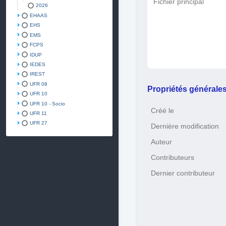
Fichier principal
2026
EHAAS
EHS
EMS
FCPS
IDUP
IEDES
IREST
UFR 08
Propriétés générale
UFR 10
UFR 10 - Socio
Créé le
UFR 11
UFR 27
Dernière modification
Auteur
Contributeurs
Dernier contributeur