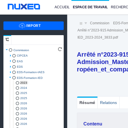
ACCUEIL
ESPACE DE TRAVAIL
RECHER
Commission
EDS-Form
Arrêté n°2023-915 Admission_M
IED_2023-2024_3833.pdf
Commission
Arrêté n°2023-91
CIPCEA
Admission_Master
EAS
EDS
ropéen_et_comp
EDS-Formation-IAES
EDS-Formation-IED
2023
2024
2025
2025
Résumé
Relations
2026
2026
2026
2026
Contenu
2026