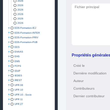
2026
2026
Fichier principal
2026
2026
2026
2026
EDS-Formation-IEJ
EDS-Formation-INTER
EDS-Formation-PRIV
EDS-Formation-PUB
EES
EHAAS
Propriétés générale
EHS
EMS
Créé le
FCPS
IDUP
Dernière modification
IEDES
IREST
Auteur
UFR 08
Contributeurs
UFR 10
UFR 10 - Socio
Dernier contributeur
UFR 11
UFR 27