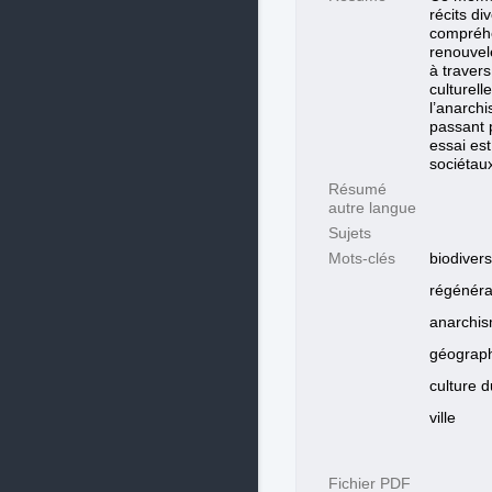
récits di
compréhe
renouvel
à travers
culturell
l’anarchi
passant p
essai es
sociétau
Résumé
autre langue
Sujets
Mots-clés
biodivers
régénéra
anarchi
géograp
culture d
ville
Fichier PDF