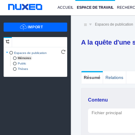
ACCUEIL
ESPACE DE TRAVAIL
RECHER
Espaces de publication
A la quête d'une 
Espaces de publication
Mémoires
Public
Thèses
Résumé
Relations
Contenu
Fichier principal