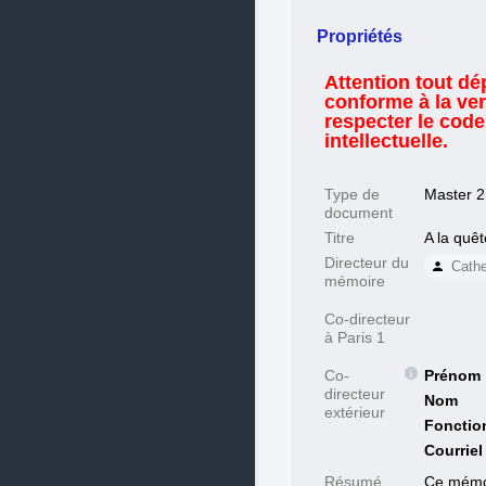
Propriétés
Attention tout dép
conforme à la ve
respecter le code
intellectuelle.
Type de
Master 2
document
Titre
A la quêt
Directeur du
Cath
mémoire
Co-directeur
à Paris 1
Co-
Prénom
directeur
Nom
extérieur
Fonctio
Courriel
Résumé
Ce mémoir