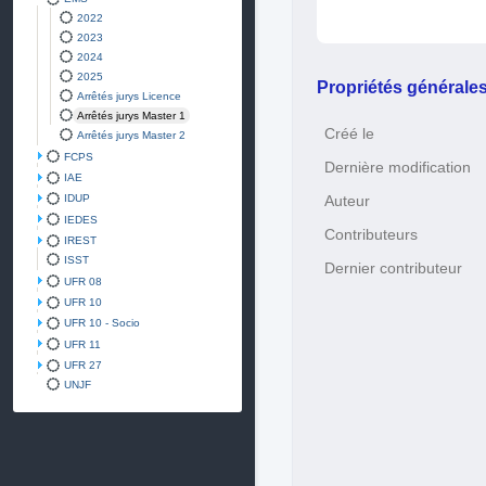
2022
2023
2024
2025
Propriétés générale
Arrêtés jurys Licence
Arrêtés jurys Master 1
Créé le
Arrêtés jurys Master 2
FCPS
Dernière modification
IAE
IDUP
Auteur
IEDES
Contributeurs
IREST
ISST
Dernier contributeur
UFR 08
UFR 10
UFR 10 - Socio
UFR 11
UFR 27
UNJF