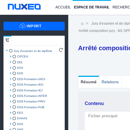
ACCUEIL
ESPACE DE TRAVAIL
RECHER
Jury d'examen et de di
Arrêté composition jury - M1 GF
Arrêté compositi
Jury d'examen et de diplôme
CIPCEA
DDL
EAS
EDS
EDS-Formation-IAES
Résumé
Relations
EDS-Formation-IED
EDS-Formation-IEJ
EDS-Formation-INTER
EDS-Formation-PRIV
Contenu
EDS-Formation-PUB
EES
Fichier principal
EHAAS
EHS
EMS