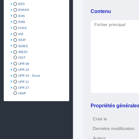
EES
EHAAS
Contenu
EHS
EMS
Fichier principal
FCPS
IAE
IDUP
IEDES
IREST
ISST
UFR 08
UFR 10
UFR 10 - Socio
UFR 11
UFR 27
UNJF
Propriétés générale
Créé le
Dernière modification
Auteur