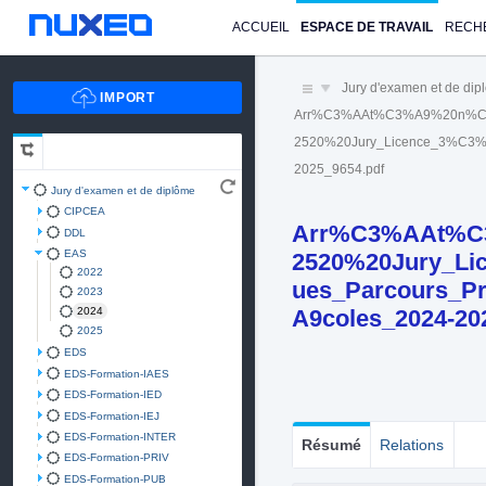
ACCUEIL
ESPACE DE TRAVAIL
RECH
Jury d'examen et de di
Arr%C3%AAt%C3%A9%20n%C
2520%20Jury_Licence_3%C3%A
2025_9654.pdf
Jury d'examen et de diplôme
CIPCEA
Arr%C3%AAt%C
DDL
EAS
2520%20Jury_Li
2022
ues_Parcours_P
2023
A9coles_2024-20
2024
2025
EDS
EDS-Formation-IAES
EDS-Formation-IED
EDS-Formation-IEJ
EDS-Formation-INTER
Résumé
Relations
EDS-Formation-PRIV
EDS-Formation-PUB