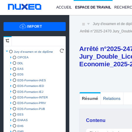
ACCUEIL
ESPACE DE TRAVAIL
RECHER
Jury d'examen et de di
Arrêté n°2025-2470 Jury_Doub
Arrêté n°2025-24
Jury d'examen et de diplôme
Jury_Double_Lic
CIPCEA
Economie_2025-
DDL
EAS
EDS
EDS-Formation-IAES
EDS-Formation-IED
EDS-Formation-IEJ
EDS-Formation-INTER
Résumé
Relations
EDS-Formation-PRIV
EDS-Formation-PUB
EES
Contenu
EHAAS
EHS
EMS