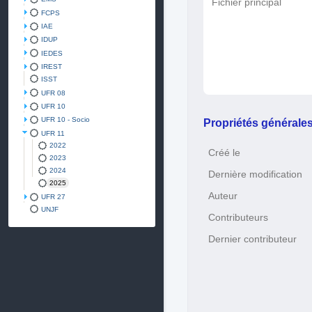
Fichier principal
FCPS
IAE
IDUP
IEDES
IREST
ISST
UFR 08
UFR 10
UFR 10 - Socio
Propriétés générale
UFR 11
2022
Créé le
2023
2024
Dernière modification
2025
Auteur
UFR 27
UNJF
Contributeurs
Dernier contributeur