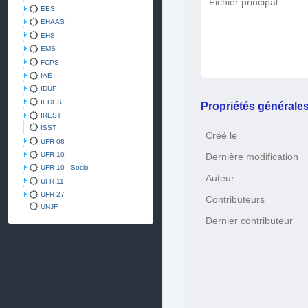
Fichier principal
EES
EHAAS
EHS
EMS
FCPS
IAE
IDUP
IEDES
Propriétés générale
IREST
ISST
Créé le
UFR 08
UFR 10
Dernière modification
UFR 10 - Socio
Auteur
UFR 11
UFR 27
Contributeurs
UNJF
Dernier contributeur