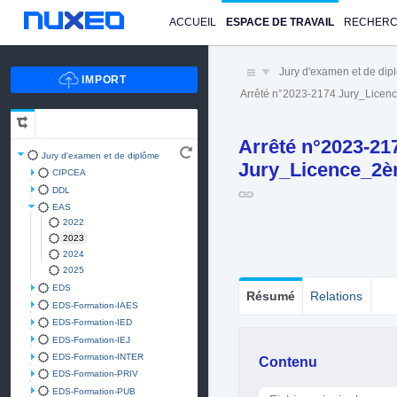
ACCUEIL
ESPACE DE TRAVAIL
RECHER
Jury d'examen et de di
Arrêté n°2023-2174 Jury_Lice
Arrêté n°2023-21
Jury d'examen et de diplôme
Jury_Licence_2è
CIPCEA
DDL
EAS
2022
2023
2024
2025
EDS
Résumé
Relations
EDS-Formation-IAES
EDS-Formation-IED
EDS-Formation-IEJ
EDS-Formation-INTER
Contenu
EDS-Formation-PRIV
EDS-Formation-PUB