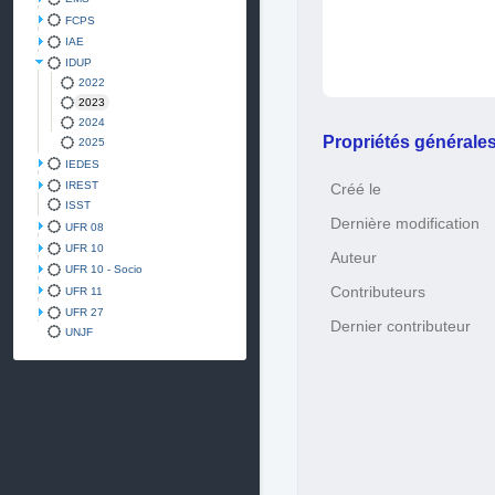
FCPS
IAE
IDUP
2022
2023
2024
Propriétés générale
2025
IEDES
IREST
Créé le
ISST
Dernière modification
UFR 08
UFR 10
Auteur
UFR 10 - Socio
Contributeurs
UFR 11
UFR 27
Dernier contributeur
UNJF