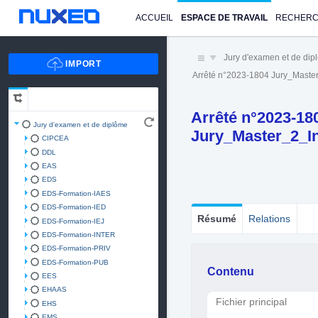
ACCUEIL
ESPACE DE TRAVAIL
RECHER
Jury d'examen et de di
Arrêté n°2023-1804 Jury_Maste
Arrêté n°2023-18
Jury d'examen et de diplôme
Jury_Master_2_In
CIPCEA
DDL
EAS
EDS
EDS-Formation-IAES
EDS-Formation-IED
Résumé
Relations
EDS-Formation-IEJ
EDS-Formation-INTER
EDS-Formation-PRIV
EDS-Formation-PUB
Contenu
EES
EHAAS
Fichier principal
EHS
EMS