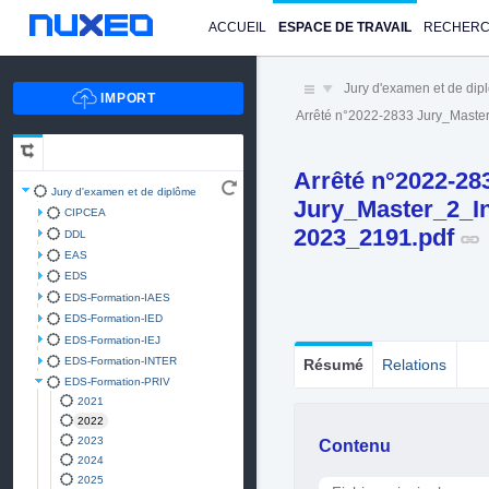
ACCUEIL
ESPACE DE TRAVAIL
RECHER
Jury d'examen et de di
Arrêté n°2022-2833 Jury_Maste
Arrêté n°2022-28
Jury d'examen et de diplôme
Jury_Master_2_In
CIPCEA
2023_2191.pdf
DDL
EAS
EDS
EDS-Formation-IAES
EDS-Formation-IED
EDS-Formation-IEJ
EDS-Formation-INTER
Résumé
Relations
EDS-Formation-PRIV
2021
2022
2023
Contenu
2024
2025