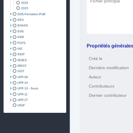
Fichier principal
2025
2025
EDS-Formation-PUB
EES
EHAAS
EHS
EMS
FCPS
Propriétés générale
IAE
IDUP
Créé le
IEDES
IREST
Dernière modification
ISST
Auteur
UFR 08
UFR 10
Contributeurs
UFR 10 - Socio
UFR 11
Dernier contributeur
UFR 27
UNJF