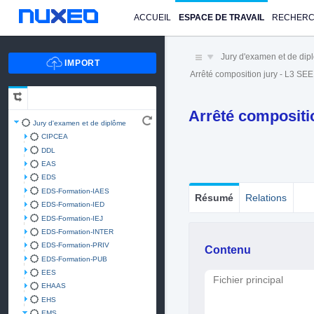
ACCUEIL
ESPACE DE TRAVAIL
RECHER
Jury d'examen et de di
Arrêté composition jury - L3 SE
Arrêté compositi
Jury d'examen et de diplôme
CIPCEA
DDL
EAS
EDS
EDS-Formation-IAES
Résumé
Relations
EDS-Formation-IED
EDS-Formation-IEJ
EDS-Formation-INTER
EDS-Formation-PRIV
Contenu
EDS-Formation-PUB
EES
Fichier principal
EHAAS
EHS
EMS