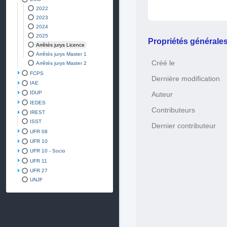
2022
2023
2024
2025
Propriétés générale
Arrêtés jurys Licence
Arrêtés jurys Master 1
Créé le
Arrêtés jurys Master 2
FCPS
Dernière modification
IAE
IDUP
Auteur
IEDES
Contributeurs
IREST
ISST
Dernier contributeur
UFR 08
UFR 10
UFR 10 - Socio
UFR 11
UFR 27
UNJF