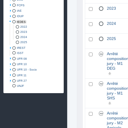
FCPS
2023
IAE
IDUP
IEDES
2024
2022
2023
2024
2025
2025
IREST
ISST
Arrêté
compositio
UFR 08
jury - M1
UFR 10
DEG
UFR 10 - Socio
UFR 11
UFR 27
Arrêté
UNJF
compositio
jury - M1
SHS
Arrêté
compositio
jury - M2
Agricole -