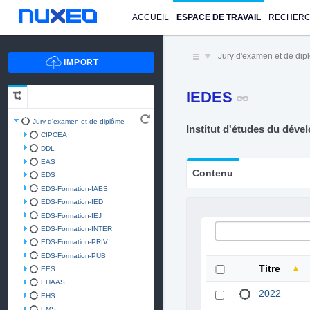
ACCUEIL
ESPACE DE TRAVAIL
RECHER
Jury d'examen et de di
IEDES
Jury d'examen et de diplôme
Institut d'études du dév
CIPCEA
DDL
EAS
Contenu
EDS
EDS-Formation-IAES
EDS-Formation-IED
EDS-Formation-IEJ
EDS-Formation-INTER
EDS-Formation-PRIV
EDS-Formation-PUB
Titre
EES
EHAAS
2022
EHS
EMS