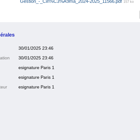
Gestion_-_Cin%C3%A9ma_2024-2025_11566.pdf
157 ko
érales
30/01/2025 23:46
ation
30/01/2025 23:46
esignature Paris 1
esignature Paris 1
teur
esignature Paris 1