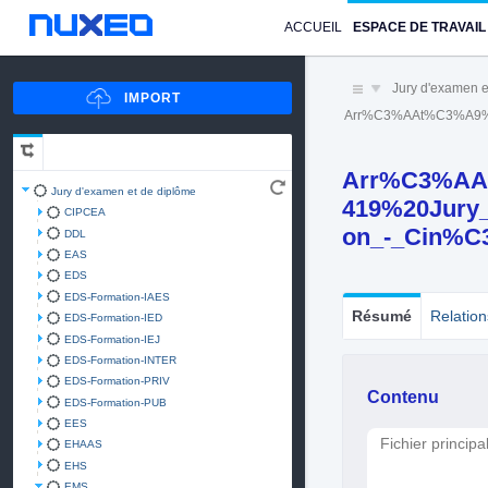
ACCUEIL
ESPACE DE TRAVAIL
Jury d'examen e
Arr%C3%AAt%C3%A9%2
Arr%C3%AA
Jury d'examen et de diplôme
419%20Jury
CIPCEA
on_-_Cin%C
DDL
EAS
EDS
EDS-Formation-IAES
Résumé
Relation
EDS-Formation-IED
EDS-Formation-IEJ
EDS-Formation-INTER
EDS-Formation-PRIV
Contenu
EDS-Formation-PUB
EES
Fichier principa
EHAAS
EHS
EMS