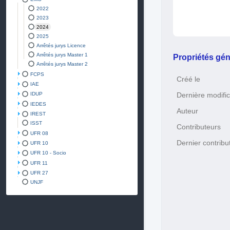
2022
2023
2024
2025
Arrêtés jurys Licence
Arrêtés jurys Master 1
Propriétés gén
Arrêtés jurys Master 2
FCPS
Créé le
IAE
IDUP
Dernière modific
IEDES
Auteur
IREST
ISST
Contributeurs
UFR 08
Dernier contribu
UFR 10
UFR 10 - Socio
UFR 11
UFR 27
UNJF