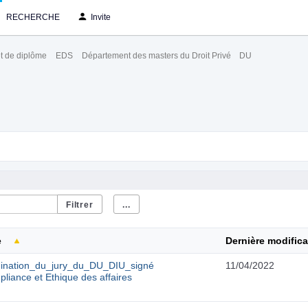
RECHERCHE
Invite
t de diplôme
EDS
Département des masters du Droit Privé
DU
...
e
Dernière modifica
ination_du_jury_du_DU_DIU_signé
11/04/2022
liance et Ethique des affaires