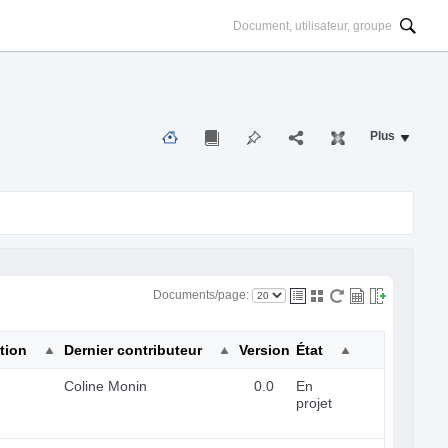
Plus
Documents/page:
tion
Dernier contributeur
Version
État
Coline Monin
0.0
En
projet