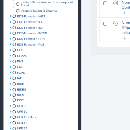
Nom
Institut d'Administration Economique et
Social
Cont
Institut d'Etudes à Distance
EDS-Formation-IAES
EDS-Formation-IED
Nom
Répa
EDS-Formation-IEJ
initi
EDS-Formation-INTER
EDS-Formation-PRIV
EDS-Formation-PUB
EES
EHAAS
EHS
EMS
FCPS
IAE
IDUP
IEDES
IREST
ISST
UFR 08
UFR 10
UFR 10 - Socio
UFR 11
UFR 27