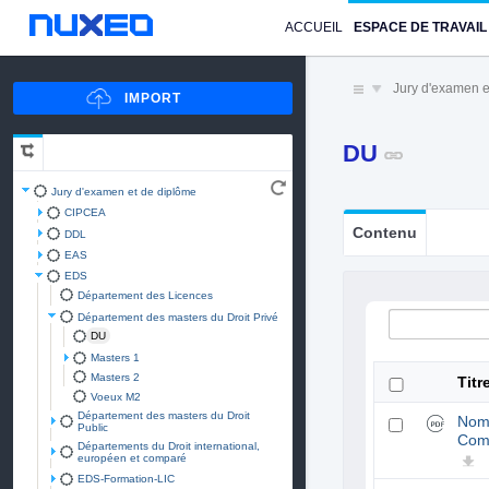
ACCUEIL
ESPACE DE TRAVAIL
Jury d'examen e
DU
Jury d'examen et de diplôme
CIPCEA
Contenu
DDL
EAS
EDS
Département des Licences
Département des masters du Droit Privé
DU
Masters 1
Masters 2
Titr
Voeux M2
Département des masters du Droit
Nom
Public
Comp
Départements du Droit international,
européen et comparé
EDS-Formation-LIC