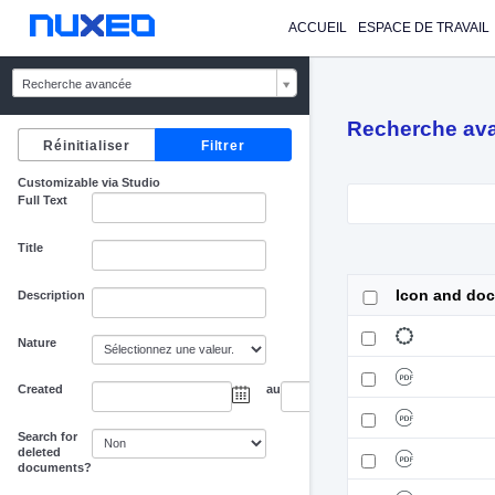
ACCUEIL
ESPACE DE TRAVAIL
Recherche avancée
Recherche av
Customizable via Studio
Full Text
Title
Icon and do
Description
Nature
Created
au
Search for
deleted
documents?