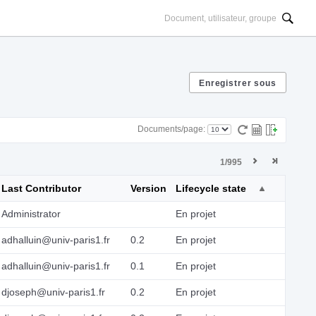
Documents/page:
1/995
Last Contributor
Version
Lifecycle state
Administrator
En projet
adhalluin@univ-paris1.fr
0.2
En projet
adhalluin@univ-paris1.fr
0.1
En projet
djoseph@univ-paris1.fr
0.2
En projet