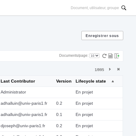
Documents/page:
1/995
Last Contributor
Version
Lifecycle state
Administrator
En projet
adhalluin@univ-paris1.fr
0.2
En projet
adhalluin@univ-paris1.fr
0.1
En projet
djoseph@univ-paris1.fr
0.2
En projet