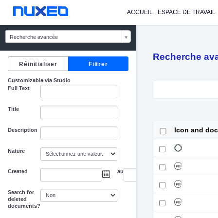
ACCUEIL
ESPACE DE TRAVAIL
Recherche avancée
Recherche av
Customizable via Studio
Full Text
Title
Icon and do
Description
Nature
Created
au
Search for
deleted
documents?