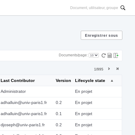
Documents/page:
1/995
Last Contributor
Version
Lifecycle state
Administrator
En projet
adhalluin@univ-paris1.fr
0.2
En projet
adhalluin@univ-paris1.fr
0.1
En projet
djoseph@univ-paris1.fr
0.2
En projet