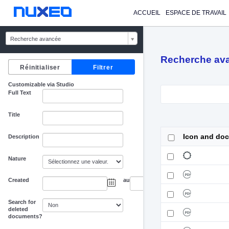
ACCUEIL
ESPACE DE TRAVAIL
Recherche avancée
Recherche av
Customizable via Studio
Full Text
Title
Icon and do
Description
Nature
Created
au
Search for
deleted
documents?